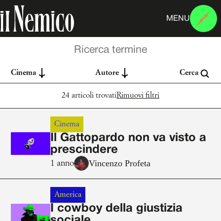
MENU
Cinema
Autore
Cerca
24 articoli trovati
Rimuovi filtri
Cinema
Il Gattopardo non va visto a
prescindere
Vincenzo Profeta
1 anno
America
I cowboy della giustizia
sociale