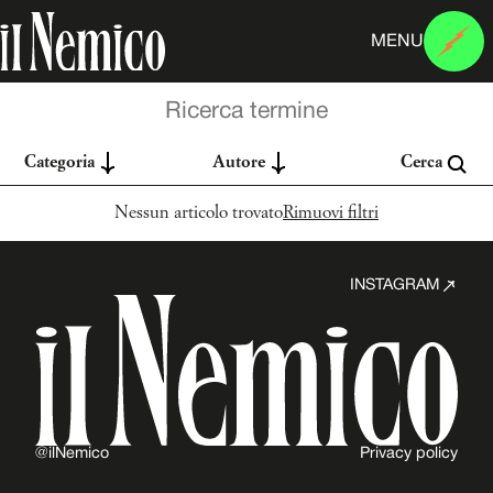
MENU
Categoria
Autore
Cerca
Nessun articolo trovato
Rimuovi filtri
INSTAGRAM
@ilNemico
Privacy policy