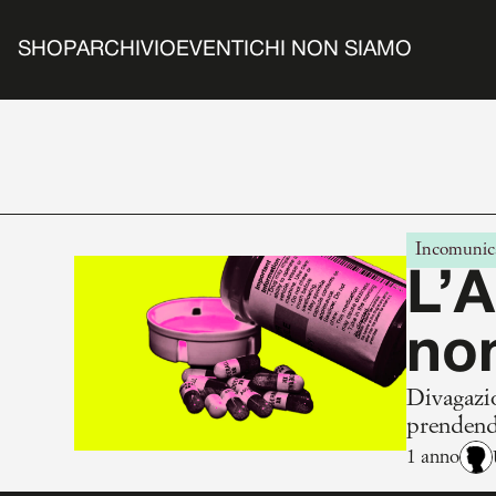
SHOP
ARCHIVIO
EVENTI
CHI NON SIAMO
Incomunica
L’A
non
Divagazio
prendendo
1 anno