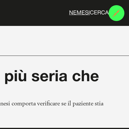
CERCA
N
E
M
E
S
I
 più seria che
esi comporta verificare se il paziente stia