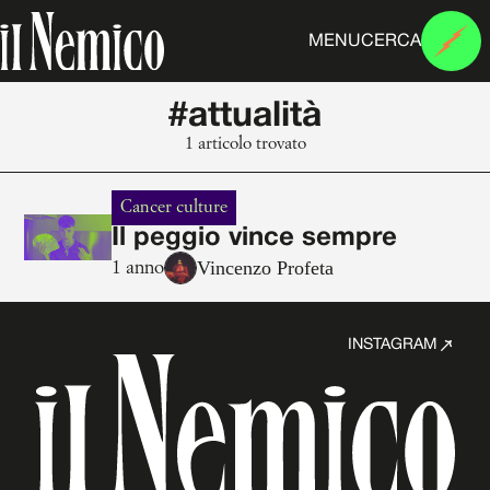
MENU
CERCA
#attualità
1 articolo trovato
Cancer culture
Il peggio vince sempre
Vincenzo Profeta
1 anno
INSTAGRAM