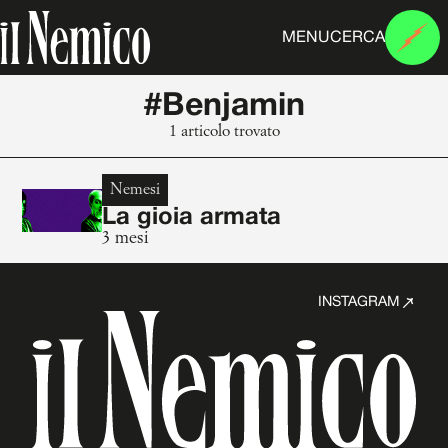
MENU
CERCA
#Benjamin
1 articolo trovato
Nemesi
La gioia armata
3 mesi
INSTAGRAM