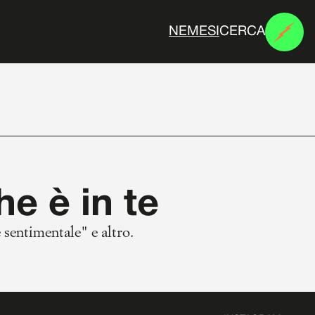
CERCA
H
C
A
T
V
#
he è in te
 sentimentale" e altro.