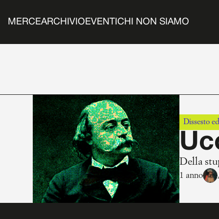
MERCE
ARCHIVIO
EVENTI
CHI NON SIAMO
Dissesto ed
Ucc
Della stu
1 anno