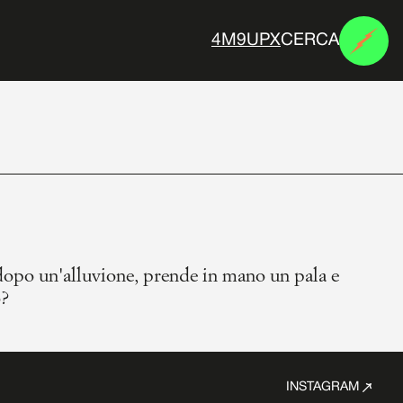
CERCA
N
E
M
E
S
I
dopo un'alluvione, prende in mano un pala e
o?
INSTAGRAM