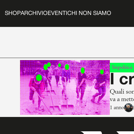
SHOP
ARCHIVIO
EVENTI
CHI NON SIAMO
Impolitica
I c
Quali son
va a mett
1 anno