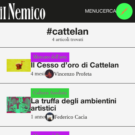
MENU
CERCA
#cattelan
4 articoli trovati
Mercato dell'arte
Il Cesso d’oro di Cattelan
Vincenzo Profeta
4 mesi
Cultura Assoluta
La truffa degli ambientini
artistici
Federico Cacìa
1 anno