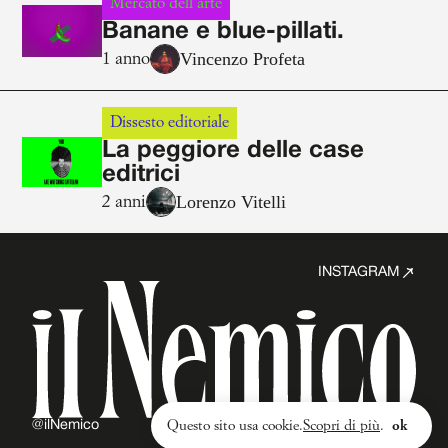
Mercato dell'arte
Banane e blue-pillati.
Vincenzo Profeta
1 anno
Dissesto editoriale
La peggiore delle case
editrici
Lorenzo Vitelli
2 anni
INSTAGRAM
@ilNemico
Privacy policy
Questo sito usa cookie.
Scopri di più
.
ok