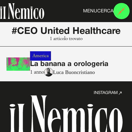
MENU
CERCA
#CEO United Healthcare
1 articolo trovato
America
La banana a orologeria
Luca Buoncristiano
1 anno
INSTAGRAM