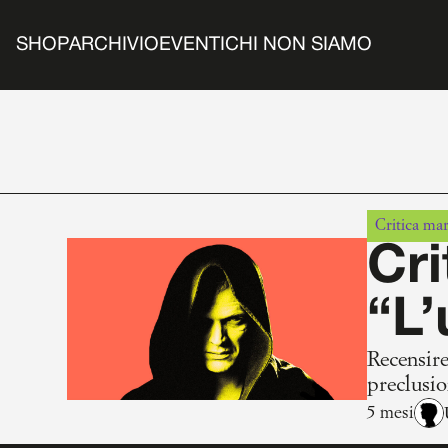
SHOP
ARCHIVIO
EVENTI
CHI NON SIAMO
Critica mar
Cri
“L’
Recensire
preclusio
ragioni e
5 mesi