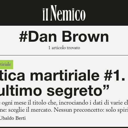
#Dan Brown
1 articolo trovato
tiriale
tica martiriale #
ultimo segreto”
 ogni mese il titolo che, incrociando i dati di varie 
ne: sceglie il mercato. Nessun preconcetto: solo spiri
 l’andazzo di questo mostro che si alimenta a sportin
Ubaldo Berti