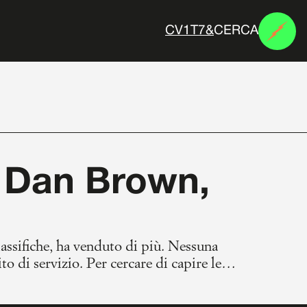
CERCA
N
E
M
E
S
I
1. Dan Brown,
classifiche, ha venduto di più. Nessuna
to di servizio. Per cercare di capire le
e chiamato editoria.