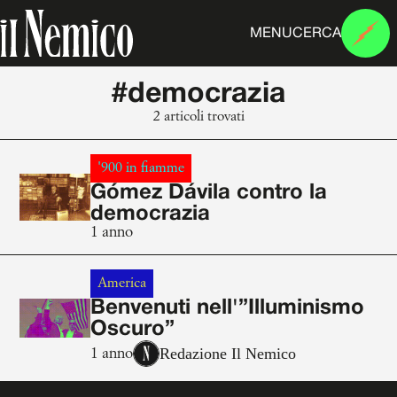
MENU
CERCA
#democrazia
2 articoli trovati
'900 in fiamme
Gómez Dávila contro la
democrazia
1 anno
America
Benvenuti nell'”Illuminismo
Oscuro”
Redazione Il Nemico
1 anno