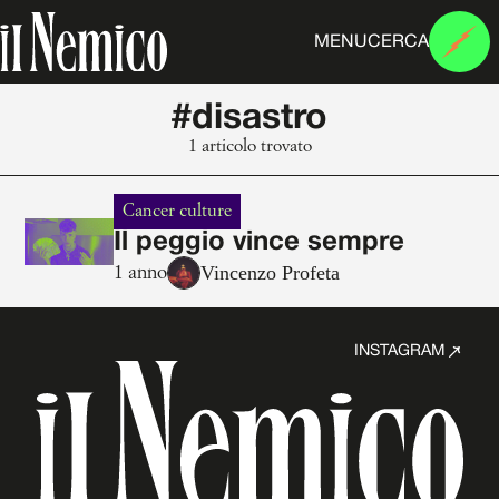
MENU
CERCA
#disastro
1 articolo trovato
Cancer culture
Il peggio vince sempre
Vincenzo Profeta
1 anno
INSTAGRAM