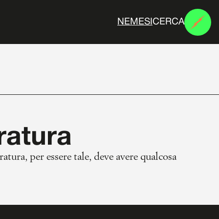
CERCA
N
E
M
E
S
I
eratura
ratura, per essere tale, deve avere qualcosa