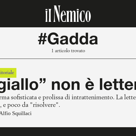
#Gadda
1 articolo trovato
itoriale
“giallo” non è lett
rma sofisticata e prolissa di intrattenimento. La lette
, e poco da "risolvere".
Alfio Squillaci