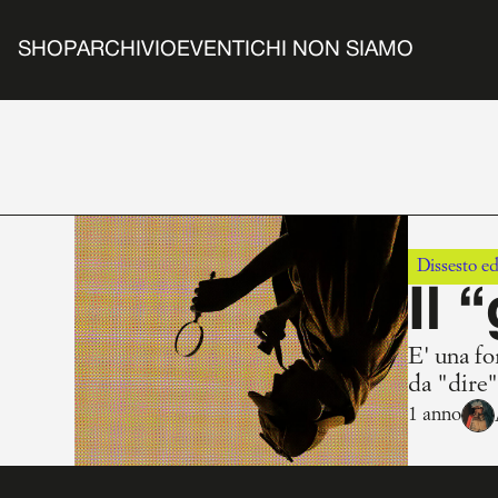
SHOP
ARCHIVIO
EVENTI
CHI NON SIAMO
Dissesto ed
Il 
E' una fo
da "dire"
1 anno