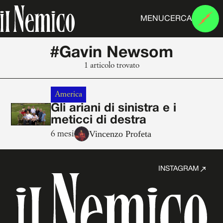
MENU
CERCA
#Gavin Newsom
1 articolo trovato
America
Gli ariani di sinistra e i
meticci di destra
Vincenzo Profeta
6 mesi
INSTAGRAM