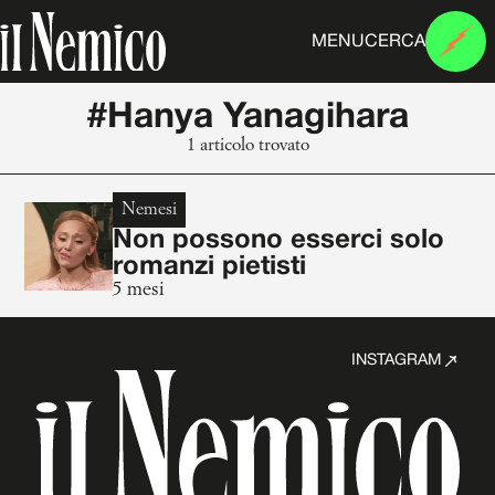
MENU
CERCA
#Hanya Yanagihara
1 articolo trovato
Nemesi
Non possono esserci solo
romanzi pietisti
5 mesi
INSTAGRAM