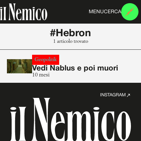
MENU
CERCA
#Hebron
1 articolo trovato
Geopolitik
Vedi Nablus e poi muori
10 mesi
INSTAGRAM