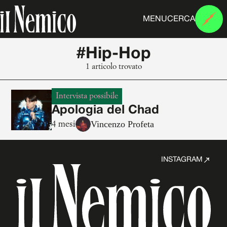
MENU
CERCA
#Hip-Hop
1 articolo trovato
Intervista possibile
Apologia del Chad
Vincenzo Profeta
4 mesi
INSTAGRAM