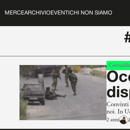
MERCE
ARCHIVIO
EVENTI
CHI NON SIAMO
Contraddiz
Occ
dis
Convinti 
noi. In U
2 anni