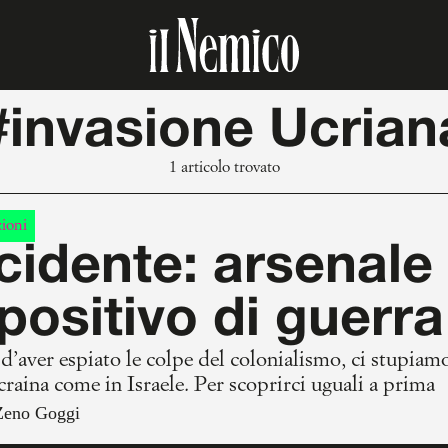
#invasione Ucrian
1 articolo trovato
ioni
idente: arsenale 
positivo di guerra
d’aver espiato le colpe del colonialismo, ci stupiamo
craina come in Israele. Per scoprirci uguali a prima
Zeno Goggi