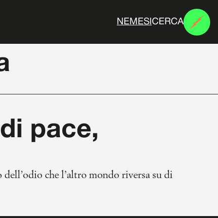
CERCA
N
E
M
E
S
I
a
di pace,
 dell’odio che l’altro mondo riversa su di