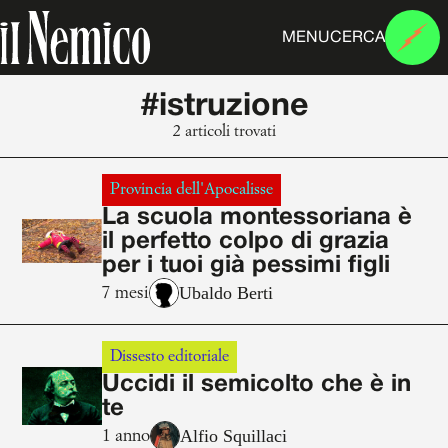
MENU
CERCA
#istruzione
2 articoli trovati
Provincia dell'Apocalisse
La scuola montessoriana è
il perfetto colpo di grazia
per i tuoi già pessimi figli
Ubaldo Berti
7 mesi
Dissesto editoriale
Uccidi il semicolto che è in
te
Alfio Squillaci
1 anno