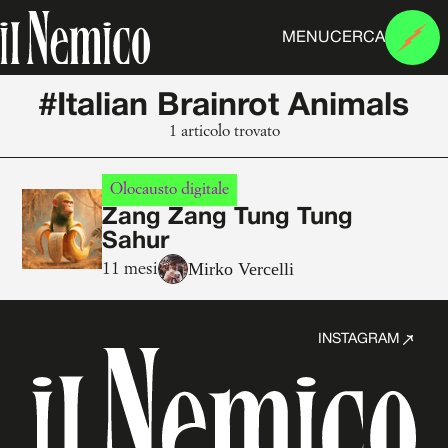
MENU
CERCA
#Italian Brainrot Animals
1 articolo trovato
Olocausto digitale
Zang Zang Tung Tung
Sahur
Mirko Vercelli
11 mesi
INSTAGRAM