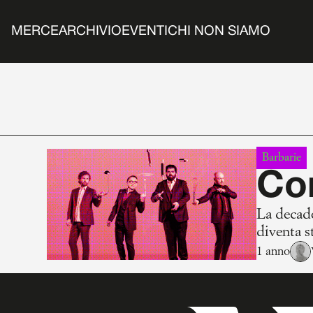
MERCE
ARCHIVIO
EVENTI
CHI NON SIAMO
Barbarie
Co
La decade
diventa s
1 anno