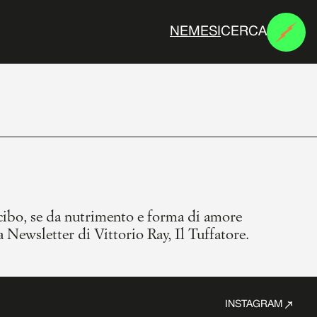
CERCA
N
E
M
E
S
I
 cibo, se da nutrimento e forma di amore
 Newsletter di Vittorio Ray, Il Tuffatore.
INSTAGRAM