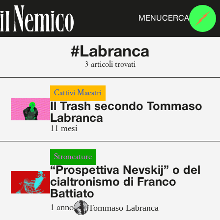
MENU
CERCA
#Labranca
3 articoli trovati
Cattivi Maestri
Il Trash secondo Tommaso
Labranca
11 mesi
Stroncature
“Prospettiva Nevskij” o del
cialtronismo di Franco
Battiato
Tommaso Labranca
1 anno