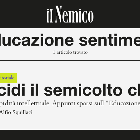
ducazione sentime
1 articolo trovato
itoriale
idi il semicolto c
pidità intellettuale. Appunti sparsi sull'"Educazione
Alfio Squillaci