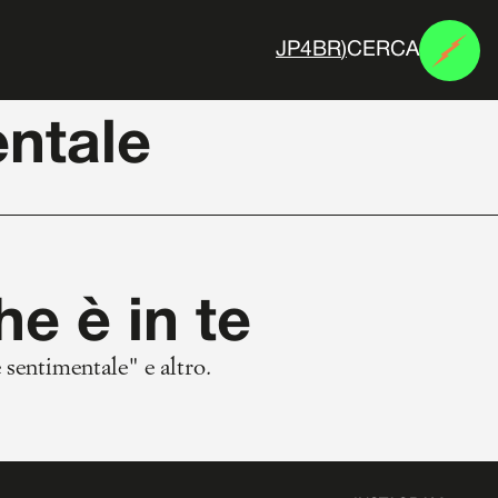
CERCA
3
*
)
H
5
(
ntale
he è in te
 sentimentale" e altro.