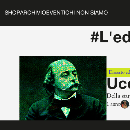
SHOP
ARCHIVIO
EVENTI
CHI NON SIAMO
#L'e
Dissesto ed
Ucc
Della stu
1 anno