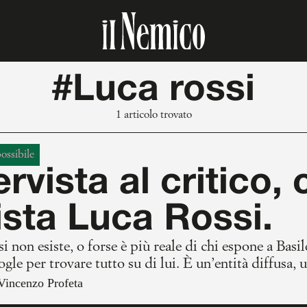
#Luca rossi
1 articolo trovato
possibile
ervista al critico,
ista Luca Rossi.
i non esiste, o forse è più reale di chi espone a Bas
gle per trovare tutto su di lui. È un’entità diffusa, u
sta e il profeta, la poesia visiva ed il critico d’arte, il
Vincenzo Profeta
 contemporanea vivente