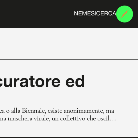
CERCA
N
E
M
E
S
I
 curatore ed
ilea o alla Biennale, esiste anonimamente, ma
na maschera virale, un collettivo che oscilla
 troll e il curatore dj, per una post-verità