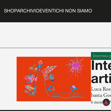
SHOP
ARCHIVIO
EVENTI
CHI NON SIAMO
Intervista 
Int
art
Luca Ross
basta Goo
tra l’arti
6 mesi
dell’arte