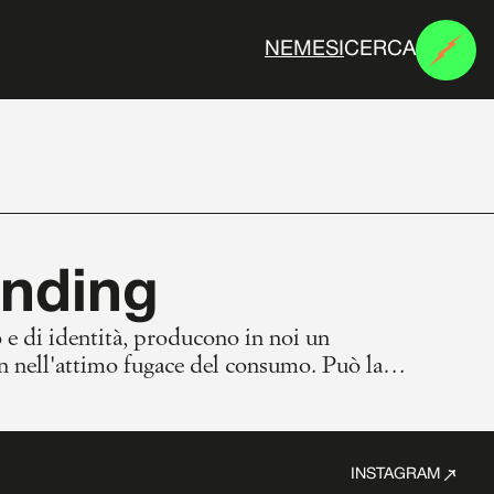
CERCA
N
E
M
E
S
I
anding
o e di identità, producono in noi un
n nell'attimo fugace del consumo. Può la
una cabina di prova dei nostri desideri?
INSTAGRAM