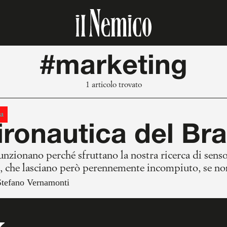
#marketing
1 articolo trovato
a
ronautica del Br
unzionano perché sfruttano la nostra ricerca di sens
, che lasciano però perennemente incompiuto, se no
el sogno lucido insegnarci a trasformare il brand in 
Stefano Vernamonti