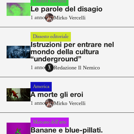
Cultura Assoluta
Le parole del disagio
Mirko Vercelli
1 anno
Dissesto editoriale
Istruzioni per entrare nel
mondo della cultura
“underground”
Redazione Il Nemico
1 anno
America
A morte gli eroi
Mirko Vercelli
1 anno
Mercato dell'arte
Banane e blue-pillati.