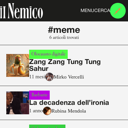
MENU
CERCA
#meme
6 articoli trovati
Olocausto digitale
Zang Zang Tung Tung
Sahur
Mirko Vercelli
11 mesi
Barbarie
La decadenza dell’ironia
Rubina Mendola
1 anno