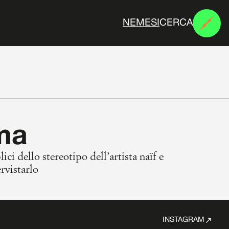
CERCA
N
E
M
E
S
I
ema
ci dello stereotipo dell’artista naïf e
rvistarlo
INSTAGRAM