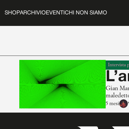
SHOP
ARCHIVIO
EVENTI
CHI NON SIAMO
Intervista 
L’a
Gian Mari
maledetto
5 mesi