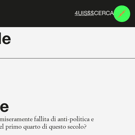
CERCA
N
E
M
E
S
I
le
le
miseramente fallita di anti-politica e
del primo quarto di questo secolo?