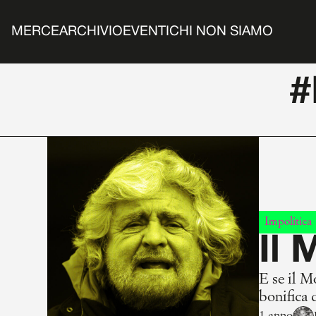
MERCE
ARCHIVIO
EVENTI
CHI NON SIAMO
#
Impolitica
Il 
E se il M
bonifica 