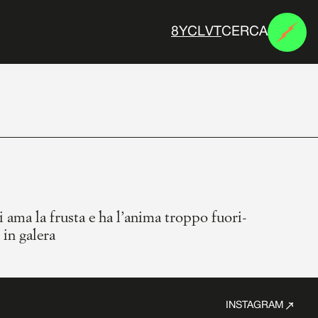
CERCA
#
&
Y
2
)
^
a
hi ama la frusta e ha l’anima troppo fuori-
 in galera
INSTAGRAM