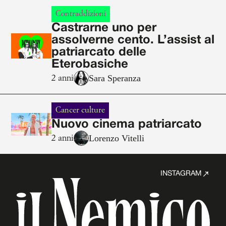
Contraddizioni
Castrarne uno per
assolverne cento. L’assist al
patriarcato delle
Eterobasiche
Sara Speranza
2 anni
Cancer culture
Nuovo cinema patriarcato
Lorenzo Vitelli
2 anni
INSTAGRAM