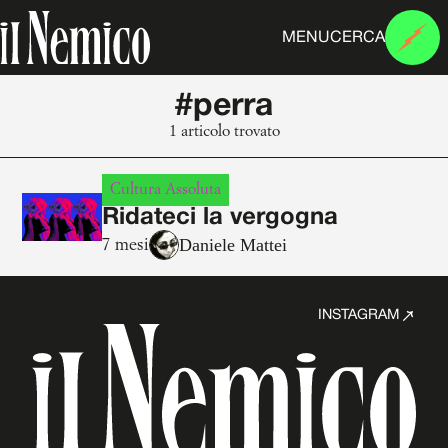
MENU
CERCA
#perra
1 articolo trovato
Cultura Assoluta
Ridateci la vergogna
Daniele Mattei
7 mesi
INSTAGRAM