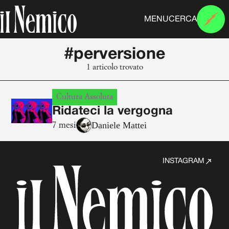
MENU
CERCA
#perversione
1 articolo trovato
Cultura Assoluta
Ridateci la vergogna
Daniele Mattei
7 mesi
INSTAGRAM