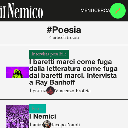
MENU
CERCA
#Poesia
4 articoli trovati
Intervista possibile
I baretti marci come fuga
dalla letteratura come fuga
dai baretti marci. Intervista
a Ray Banhoff
Vincenzo Profeta
1 giorno
Poesia
I Nemici
Jacopo Natoli
1 anno