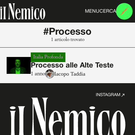
MENU
CERCA
#Processo
1 articolo trovato
Italia Profonda
Processo alle Alte Teste
Iacopo Taddia
1 anno
INSTAGRAM