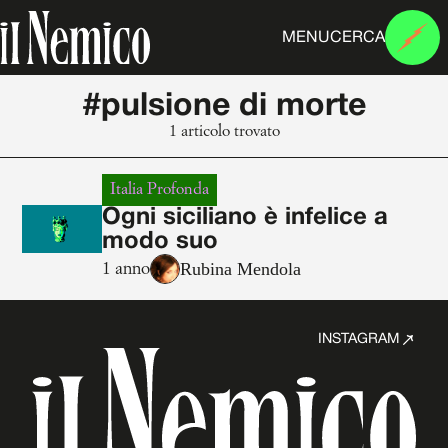
MENU
CERCA
#pulsione di morte
1 articolo trovato
Italia Profonda
Ogni siciliano è infelice a
modo suo
Rubina Mendola
1 anno
INSTAGRAM