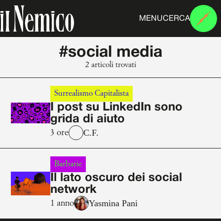
MENU
CERCA
#social media
2 articoli trovati
Surrealismo Capitalista
I post su LinkedIn sono
grida di aiuto
C.F.
3 ore
Barbarie
Il lato oscuro dei social
network
Yasmina Pani
1 anno