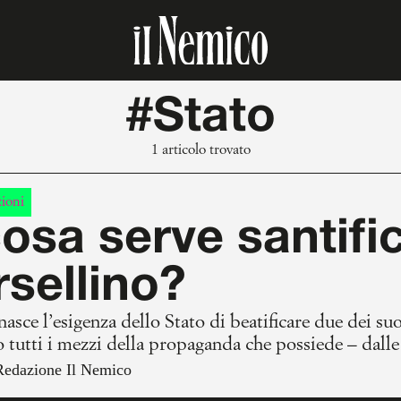
#Stato
1 articolo trovato
ioni
osa serve santifi
sellino?
asce l’esigenza dello Stato di beatificare due dei suoi
o tutti i mezzi della propaganda che possiede – dalle 
, fino alla toponomastica e la genuflessione a favor d
Redazione Il Nemico
 retorica, senso di colpa od opportunismo?