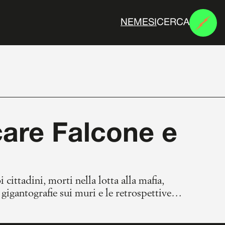
CERCA
N
E
M
E
S
I
care Falcone e
 cittadini, morti nella lotta alla mafia,
gigantografie sui muri e le retrospettive
i telecamera delle cariche dello Stato? Si