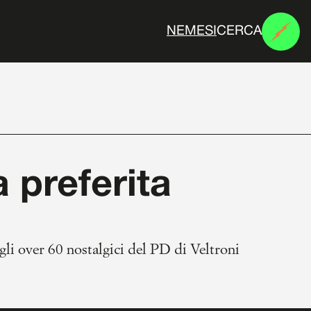
CERCA
N
E
M
E
S
I
 preferita
gli over 60 nostalgici del PD di Veltroni