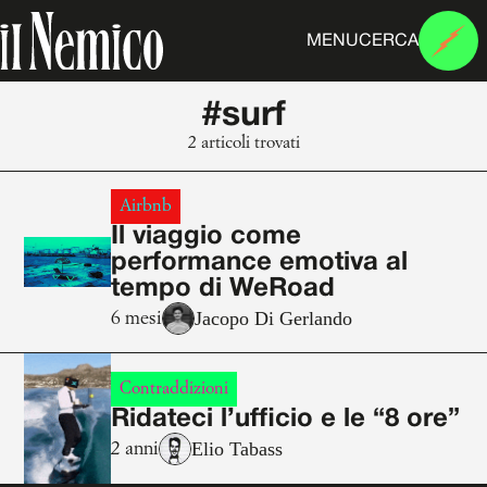
MENU
CERCA
#surf
2 articoli trovati
Airbnb
Il viaggio come
performance emotiva al
tempo di WeRoad
Jacopo Di Gerlando
6 mesi
Contraddizioni
Ridateci l’ufficio e le “8 ore”
Elio Tabass
2 anni