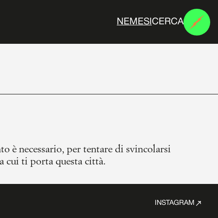
CERCA
N
E
M
E
S
I
a cui ti porta questa città.
INSTAGRAM