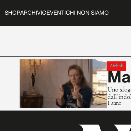
SHOP
ARCHIVIO
EVENTI
CHI NON SIAMO
Airbnb
Ma
Uno sfogo non ric
dall’indol
1 anno