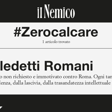
#Zerocalcare
1 articolo trovato
ledetti Romani
hiesto e immotivato contro Roma. Ogni tanto è necessario, per tentare di svincolarsi
enza, dalla lascivia, dalla trasandatezza intellettuale 