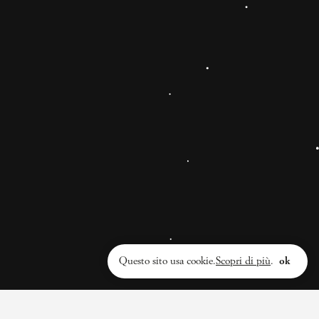
Maledetti Romani
Uno sfogo non richiesto e immotivato contro Roma.
Ogni tanto è necessario, per tentare di svincolarsi
dall’indolenza, dalla lascivia, dalla trasandatezza
intellettuale a cui ti porta questa città.
1 anno
INSTAGRAM
@ilNemico
Privacy policy
Questo sito usa cookie.
Scopri di più
.
ok