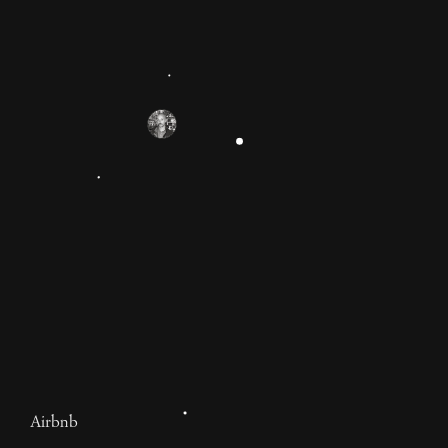
Il Monumento 5 Stelle
E se il Movimento 5 Stelle non fosse stata solo
un'esperienza miseramente fallita di anti-politica e
bonifica delle istituzioni, ma la più importante opera
d'arte del primo quarto di questo secolo?
1 anno
Ernesto Tedeschi
Airbnb