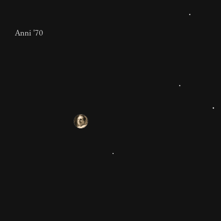
Anni '70
Il gioco è la rivoluzione
della vita quotidiana
Il gioco assume oggi il volto dell’insurrezione. Il gioco
totale e la rivoluzione della vita quotidiana ormai si
confondono. Estratti da "La rivoluzione della vita
quotidiana" (GOG).
11 mesi
Raoul Vaneigem