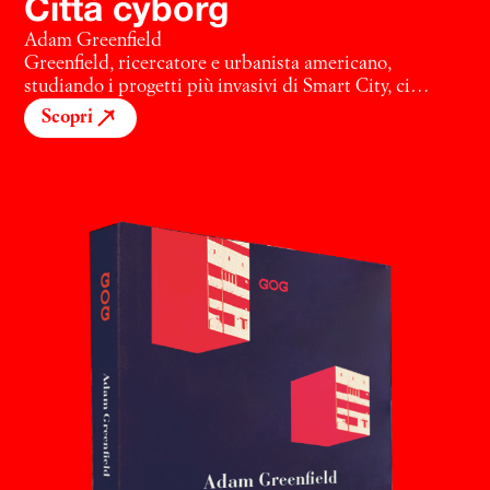
Città cyborg
Adam Greenfield
Greenfield, ricercatore e urbanista americano,
studiando i progetti più invasivi di Smart City, ci
racconta cosa si nasconde dietro l’apparente utopia
Scopri
delle città intelligenti, un nuovo modello
architettonico, burocratico e urbanistico che vuole
incorporare alla città le strutture e i servizi digitali
messi a disposizione dai giganti dell’high tech, a partire
da IBM, Cisco Systems, Microsoft. Con la complicità
di molte amministrazioni comunali, ormai incapaci di
gestire la complessità delle metropoli (dai dissesti
infrastrutturali ai problemi demografici e sociali), le
nostre città si arrendono per inerzia al sogno dei nuovi
ingegneri-programmatori, alla retorica della
connettività, trascurando le oscure conseguenze di
questa ibridazione. Dall’installazione di sistemi di
sorveglianza reticolari e di riconoscimento biometrico
facciale, alla georeferenziazione dei consumi e la
geolocalizzazione degli utenti: la Smart City è un
dispositivo di potere, una nuova forma di autocrazia,