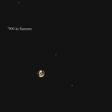
'900 in fiamme
La rivoluzione della vita
quotidiana
"Lo spirito ludico è l’unica garanzia contro la sclerosi
autoritaria. La creatività, col mitra in spalla, è
inarrestabile." Capitolo estratto dal libro di Raoul
Vaneigem, "La rivoluzione della vita quotidiana"
1 anno
(GOG 2024).
Raoul Vaneigem