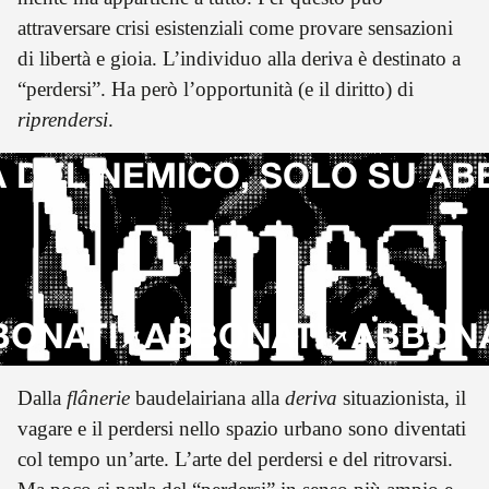
attraversare crisi esistenziali come provare sensazioni
di libertà e gioia. L’individuo alla deriva è destinato a
“perdersi”. Ha però l’opportunità (e il diritto) di
riprendersi
.
 DEL NEMICO, SOLO SU AB
NATI
ABBONATI
ABBONATI
Dalla
flânerie
baudelairiana
alla
deriva
situazionista, il
vagare e il perdersi nello spazio urbano sono diventati
col tempo un’arte. L’arte del perdersi e del ritrovarsi.