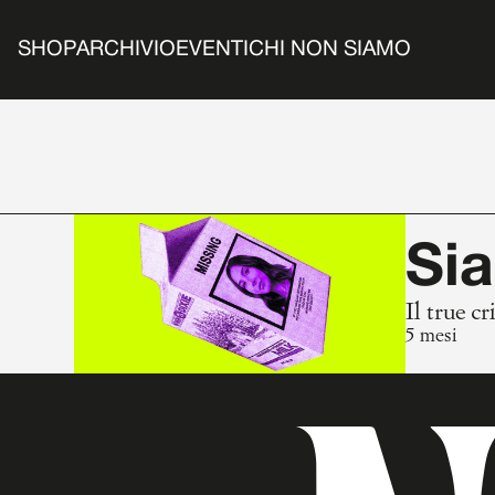
SHOP
ARCHIVIO
EVENTI
CHI NON SIAMO
Sia
Il true c
5 mesi