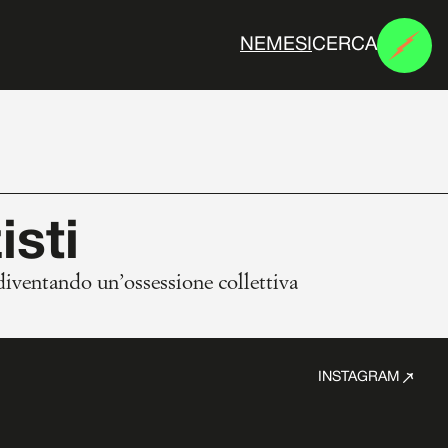
CERCA
N
E
M
E
S
I
isti
 diventando un’ossessione collettiva
INSTAGRAM