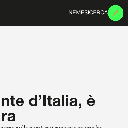
CERCA
N
E
M
E
S
I
nte d’Italia, è
ara