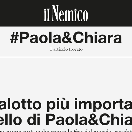
#Paola&Chiara
1 articolo trovato
salotto più importa
llo di Paola&Chi