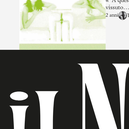
«"A quest
vissuto…"
riservato
2 anni