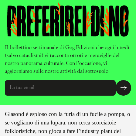
Il bollettino settimanale di Gog Edizioni che ogni lunedì
(salvo cataclismi) vi racconta orrori e meraviglie del
nostro panorama culturale. Con l'occasione, vi
aggiorniamo sulle nostre attività dal sottosuolo.
Glasond è esploso con la furia di un fucile a pompa, o
se vogliamo di una lupara: non cerca scorciatoie
folkloristiche, non gioca a fare l’industry plant del