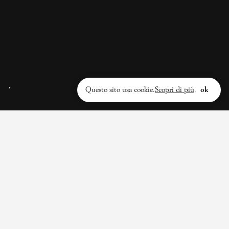
INSTAGRAM
@ilNemico
Privacy policy
Questo sito usa cookie.
Scopri di più
.
ok