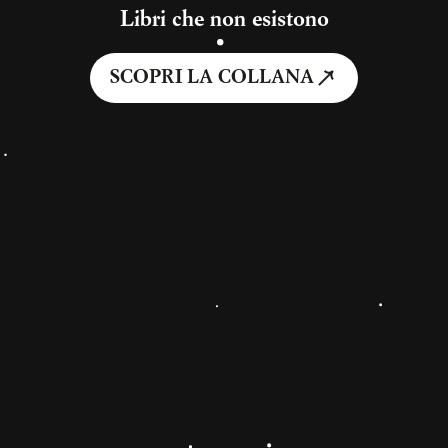
Libri che non esistono
SCOPRI LA COLLANA
#alt-rap
#Glasond
#Hammon
#Hip-Hop
#trap
Condividi
Ti potrebbe interessare