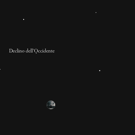
Declino dell'Occidente
Il populismo è Trap, e
viceversa
E se Trap e Populismo fossero correlati? Se il successo
dell'uno potesse spiegare quello dell'altro e se da
un'analisi di entrambi riuscissimo a spiegare la nuova
«ragione del mondo» che abitiamo? Un mondo senza
2 anni
più complessità, dove le immagini prevalgono sempre
Lorenzo Vitelli
sui contenuti, le narrazioni sui fatti?