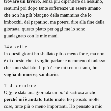
trovare un lavoro,
senza più dipendere da nessuno,
sentirmi poi dopo tante sofferenze un essere umano
che non ha più bisogno della mammina che lo
imbocchi, del paparino, ma potersi dire alla fine della
giornata, questo piatto per oggi me lo sono
guadagnato con le mie mani.
14 a p r i l e
In questi giorni ho sballato più o meno forte, ma non
è di questo che ti voglio parlare e nemmeno di adesso
che sono sballato. Il più è che mi sento strano,
ho
voglia di morire, sai diario
.
1° d i c e m b r e
Oggi è stata una giornata un po’ disastrosa anche
perché mi è andato tutto male
; ho pensato molte
cose, tutte più o meno importanti. Ho pensato a mio