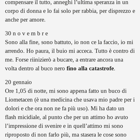
compensare il tutto, anneghi l’ultima speranza in un
corpo di donna e lo fai solo per rabbia, per disprezzo e
anche per amore.
30 n o v e m b r e
Sono alla fine, sono battuto, io non ce la faccio, io mi
arrendo. Ho paura, il buio mi acceca. Tutto è contro di
me. Forse riinizierò a bucare, a entrare ancora una
volta dentro al buco nero
fino alla catastrofe
.
20 gennaio
Ore 1,05 di notte, mi sono appena fatto un buco di
Liometacen (è una medicina che usava mio padre per i
dolori e che ora non ne fa più uso). Mi ha dato un
flash micidiale, al punto che per un attimo ho avuto
l’impressione di svenire e in quell’attimo mi sono
riproposto di non farlo più, ma stasera le cose sono