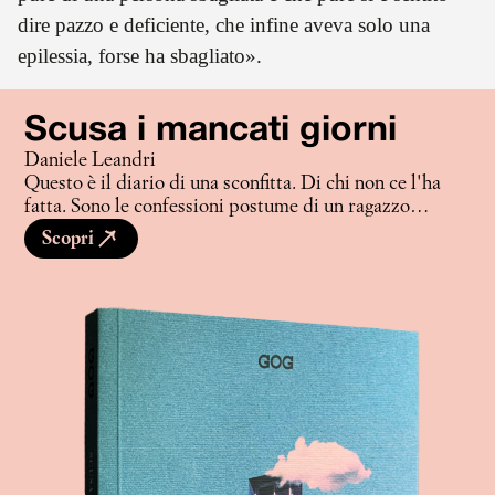
dire pazzo e deficiente, che infine aveva solo una
epilessia, forse ha sbagliato».
Scusa i mancati giorni
Daniele Leandri
Questo è il diario di una sconfitta. Di chi non ce l'ha
fatta. Sono le confessioni postume di un ragazzo
semplice, trascritte nelle pause dalla
Scopri
tossicodipendenza - via via sempre più brevi. Daniele
Leandri, perso tra la complessità di un mondo
sfuggente, con un cuore in bilico tra passioni tanto
quotidiane quanto profonde, e l'insensibilità posticcia
dell'eroina, sceglierà infine quest'ultima. O meglio sarà
lei a sceglierlo, confortando le sue insicurezze con la
certezza dell'abisso, del vuoto. Si avvisano i lettori: se
intravedete, tra le righe, qualche raggio di speranza,
sappiate fin da subito che alla fine ha vinto l'eroina.