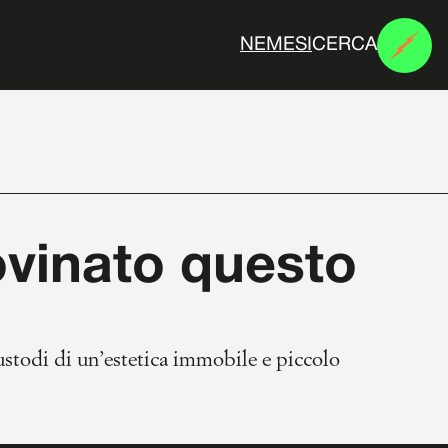
CERCA
N
E
M
E
S
I
ovinato questo
custodi di un’estetica immobile e piccolo