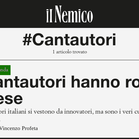
#Cantautori
1 articolo trovato
onda
antautori hanno r
ese
ori italiani si vestono da innovatori, ma sono i veri 
.
Vincenzo Profeta