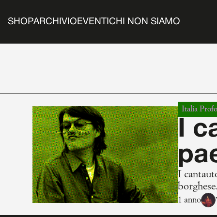
SHOP
ARCHIVIO
EVENTI
CHI NON SIAMO
Italia Prof
I c
pa
I cantaut
borghese
1 anno