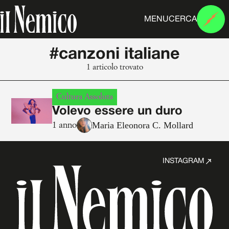
MENU
CERCA
#canzoni italiane
1 articolo trovato
Cultura Assoluta
Volevo essere un duro
Maria Eleonora C. Mollard
1 anno
INSTAGRAM