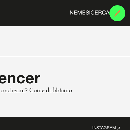
CERCA
N
E
M
E
S
I
uencer
i loro schermi? Come dobbiamo
INSTAGRAM