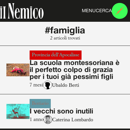
MENU
CERCA
#famiglia
2 articoli trovati
Provincia dell'Apocalisse
La scuola montessoriana è
il perfetto colpo di grazia
per i tuoi già pessimi figli
Ubaldo Berti
7 mesi
Bestiario
I vecchi sono inutili
Caterina Lombardo
1 anno