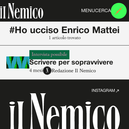
MENU
CERCA
#Ho ucciso Enrico Mattei
1 articolo trovato
Intervista possibile
Scrivere per sopravvivere
Redazione Il Nemico
4 mesi
INSTAGRAM